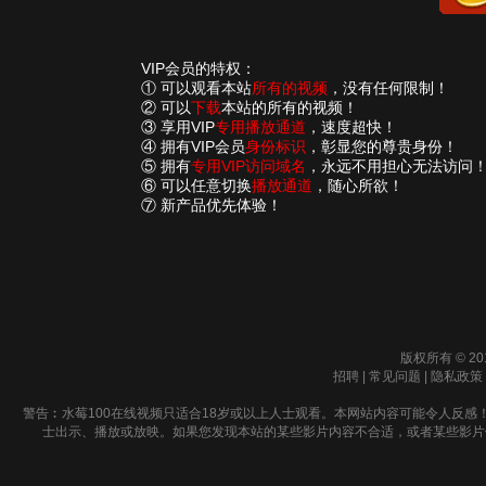
VIP会员的特权：
① 可以观看本站
所有的视频
，没有任何限制！
② 可以
下载
本站的所有的视频！
③ 享用VIP
专用播放通道
，速度超快！
④ 拥有VIP会员
身份标识
，彰显您的尊贵身份！
⑤ 拥有
专用VIP访问域名
，永远不用担心无法访问
⑥ 可以任意切换
播放通道
，随心所欲！
⑦ 新产品优先体验！
版权所有 © 20
招聘
|
常见问题
|
隐私政策
警告︰水莓100在线视频只适合18岁或以上人士观看。本网站内容可能令人反感
士出示、播放或放映。如果您发现本站的某些影片内容不合适，或者某些影片侵犯了您