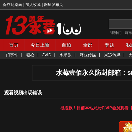
保存到桌面
|
加入收藏
|
网址发布页
律师门
链
首页
今日上新
自拍
全部
专题
我
门事件
糖心
JVID
水果派
麻豆传媒
果冻传媒
|
|
|
|
|
|
水莓壹佰永久防封邮箱：
s
观看视频出现错误
很抱歉！目前本站只允许
VIP会员
观看【
开